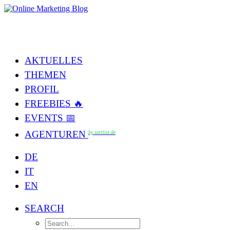
AKTUELLES
THEMEN
PROFIL
FREEBIES 🔥
EVENTS 📅
AGENTUREN
by sortlist.de
DE
IT
EN
SEARCH