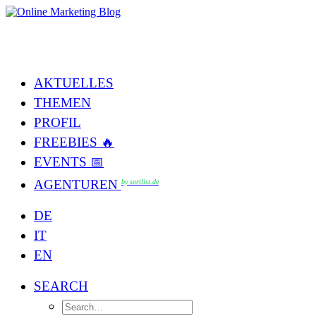
AKTUELLES
THEMEN
PROFIL
FREEBIES 🔥
EVENTS 📅
AGENTUREN
by sortlist.de
DE
IT
EN
SEARCH