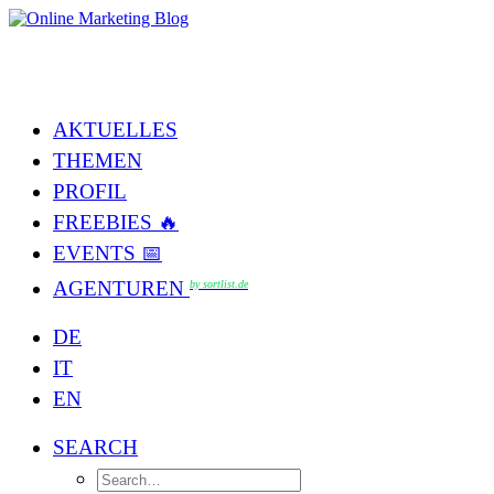
AKTUELLES
THEMEN
PROFIL
FREEBIES 🔥
EVENTS 📅
AGENTUREN
by sortlist.de
DE
IT
EN
SEARCH