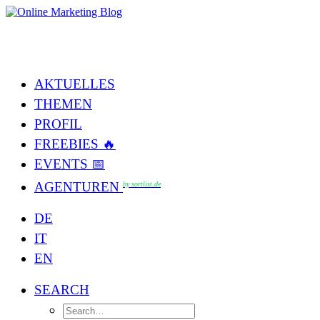
AKTUELLES
THEMEN
PROFIL
FREEBIES 🔥
EVENTS 📅
AGENTUREN
by sortlist.de
DE
IT
EN
SEARCH