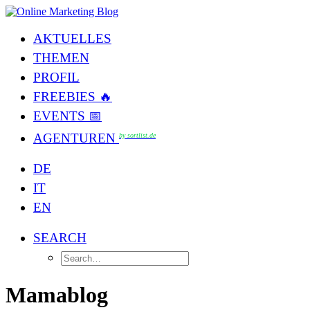
AKTUELLES
THEMEN
PROFIL
FREEBIES 🔥
EVENTS 📅
AGENTUREN
by sortlist.de
DE
IT
EN
SEARCH
Mamablog