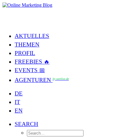
AKTUELLES
THEMEN
PROFIL
FREEBIES 🔥
EVENTS 📅
AGENTUREN
by sortlist.de
DE
IT
EN
SEARCH