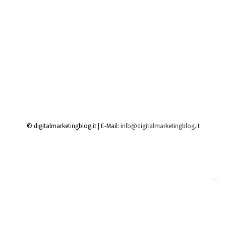
© digitalmarketingblog.it | E-Mail:
info@digitalmarketingblog.it
Ihre Datenschutzeinstellungen
Hinweis bei Erhebung