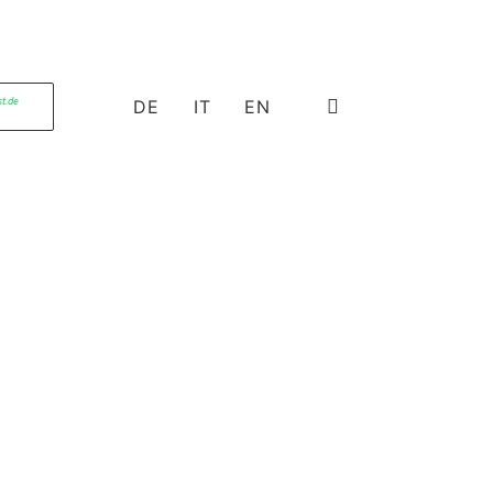
st.de
DE
IT
EN