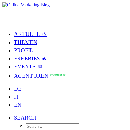
AKTUELLES
THEMEN
PROFIL
FREEBIES 🔥
EVENTS 📅
AGENTUREN
by sortlist.de
DE
IT
EN
SEARCH