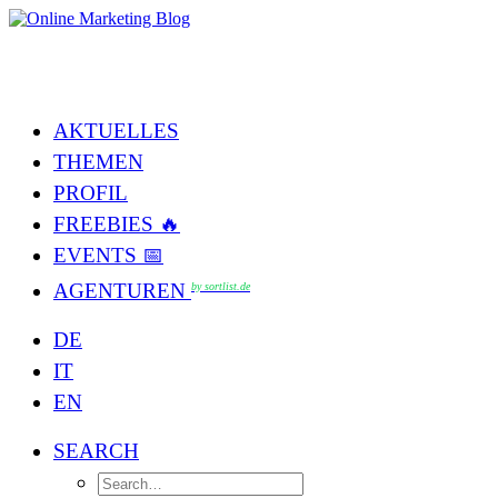
AKTUELLES
THEMEN
PROFIL
FREEBIES 🔥
EVENTS 📅
AGENTUREN
by sortlist.de
DE
IT
EN
SEARCH