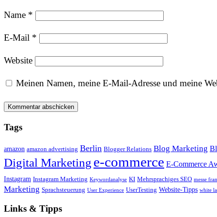
Name
*
E-Mail
*
Website
Meinen Namen, meine E-Mail-Adresse und meine Webs
Tags
Berlin
Blog Marketing
Bl
amazon
amazon advertising
Blogger Relations
e-commerce
Digital Marketing
E-Commerce Aw
Instagram
Instagram Marketing
KI
Mehrsprachiges SEO
Keywordanalyse
messe fran
Marketing
Website-Tipps
Sprachsteuerung
UserTesting
User Experience
white l
Links & Tipps