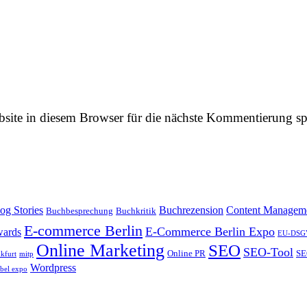
ite in diesem Browser für die nächste Kommentierung sp
og Stories
Buchrezension
Content Managem
Buchbesprechung
Buchkritik
E-commerce Berlin
E-Commerce Berlin Expo
ards
EU-DSG
Online Marketing
SEO
SEO-Tool
Online PR
SE
kfurt
mitp
Wordpress
abel expo