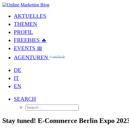
AKTUELLES
THEMEN
PROFIL
FREEBIES 🔥
EVENTS 📅
AGENTUREN
by sortlist.de
DE
IT
EN
SEARCH
Stay tuned! E-Commerce Berlin Expo 202