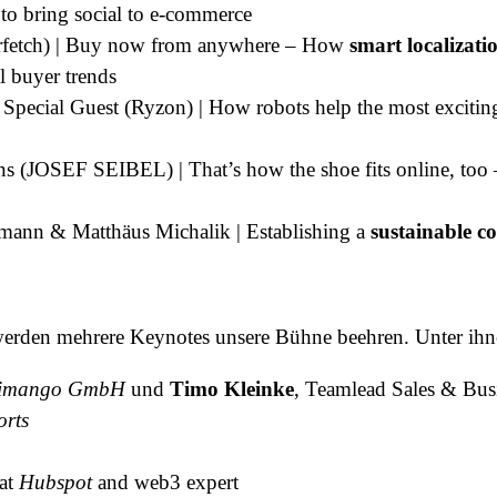
to bring social to e-commerce
rfetch) | Buy now from anywhere – How
smart localizati
l buyer trends
 Special Guest (Ryzon) | How robots help the most exciting
s (JOSEF SEIBEL) | That’s how the shoe fits online, to
tmann & Matthäus Michalik | Establishing a
sustainable c
rden mehrere Keynotes unsere Bühne beehren. Unter ihne
limango GmbH
und
Timo Kleinke
, Teamlead Sales & Bu
rts
 at
Hubspot
and web3 expert