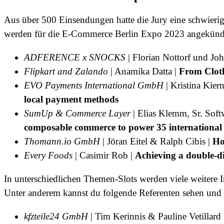
Aus über 500 Einsendungen hatte die Jury eine schwierige
werden für die E-Commerce Berlin Expo 2023 angekünd
ADFERENCE x SNOCKS
| Florian Nottorf und Jo
Flipkart and Zalando
| Anamika Datta |
From Cloth
EVO Payments International GmbH
| Kristina Kiern
local payment methods
SumUp & Commerce Layer
| Elias Klemm, Sr. Sof
composable commerce to power 35 international
Thomann.io GmbH
|
Jöran Eitel & Ralph Cibis
|
Ho
Every Foods
|
Casimir Rob |
Achieving a double-di
In unterschiedlichen Themen-Slots werden viele weitere 
Unter anderem kannst du folgende Referenten sehen und
kfzteile24 GmbH
| Tim Kerinnis & Pauline Vetillard