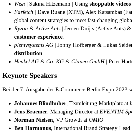
Wish
| Sakina Hitzemann | Using
shoppable videos
Farfetch
| Dave Ruane (XTM), Alex Katsambas (Fa
global content strategies to meet fast-changing globa
Ryzon & Active Ants
| Jeroen Duijts (Active Ants) &
customer experience
.
plentysystems AG
| Jonny Hofberger & Lukas Seiden
distribution
Henkel AG & Co. KG & Claneo GmbH
| Peter Har
Keynote Speakers
Bei der 7. Ausgabe der E-Commerce Berlin Expo 2023 we
Johannes Blindhuber
, Teamleitung Marktplatz at
Jens Braemer
, Managing Director at
EVENTIM Spo
Norman Nielsen
, VP Growth at
OMIO
Ben Harmanus
, International Brand Strategy Lead