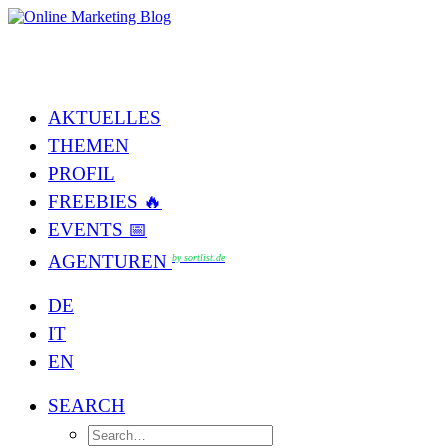
AKTUELLES
THEMEN
PROFIL
FREEBIES 🔥
EVENTS 📅
AGENTUREN
by sortlist.de
DE
IT
EN
SEARCH