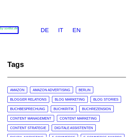
by sortlist.de
DE
IT
EN
Tags
AMAZON
AMAZON ADVERTISING
BERLIN
BLOGGER RELATIONS
BLOG MARKETING
BLOG STORIES
BUCHBESPRECHUNG
BUCHKRITIK
BUCHREZENSION
CONTENT MANAGEMENT
CONTENT MARKETING
CONTENT STRATEGIE
DIGITALE ASSISTENTEN