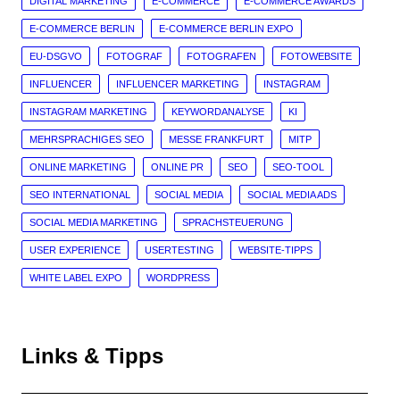
DIGITAL MARKETING
E-COMMERCE
E-COMMERCE AWARDS
E-COMMERCE BERLIN
E-COMMERCE BERLIN EXPO
EU-DSGVO
FOTOGRAF
FOTOGRAFEN
FOTOWEBSITE
INFLUENCER
INFLUENCER MARKETING
INSTAGRAM
INSTAGRAM MARKETING
KEYWORDANALYSE
KI
MEHRSPRACHIGES SEO
MESSE FRANKFURT
MITP
ONLINE MARKETING
ONLINE PR
SEO
SEO-TOOL
SEO INTERNATIONAL
SOCIAL MEDIA
SOCIAL MEDIA ADS
SOCIAL MEDIA MARKETING
SPRACHSTEUERUNG
USER EXPERIENCE
USERTESTING
WEBSITE-TIPPS
WHITE LABEL EXPO
WORDPRESS
Links & Tipps