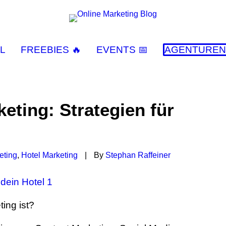
L
FREEBIES 🔥
EVENTS 📅
AGENTUREN
eting: Strategien für
eting
,
Hotel Marketing
|
By
Stephan Raffeiner
ting ist?